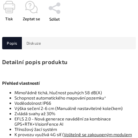
Tisk
Zeptat se
Sdílet
Popis
Diskuze
Detailní popis produktu
Přehled vlastností
Mimořádně tichá, hlučnost pouhých 58 dB(A)
Schopnost automatického mapování pozemku*
Voděodolnost IP66
Výška sečení 2-6 cm (Manuálně nastavitelné kolečkem)
Zvládá svahy až 30%
EFLS 2.0 - Nová generace navádění za kombinace
GPS+RTK+VisionFence AI
Třínožový žací systém
K provozu využívá 4G síť (
Volitelně se zakoupeným modulem