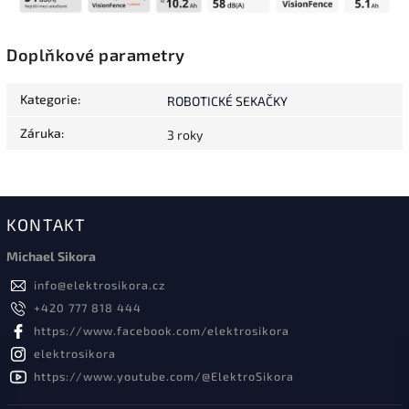
Doplňkové parametry
Kategorie
:
ROBOTICKÉ SEKAČKY
Záruka
:
3 roky
KONTAKT
Michael Sikora
info
@
elektrosikora.cz
+420 777 818 444
https://www.facebook.com/elektrosikora
elektrosikora
https://www.youtube.com/@ElektroSikora