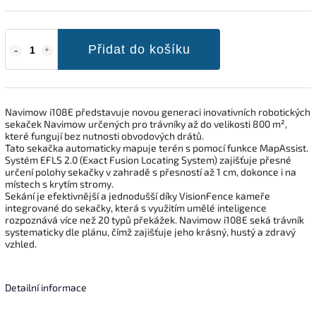
Přidat do košíku
Navimow i108E představuje novou generaci inovativních robotických
sekaček Navimow určených pro trávníky až do velikosti 800 m²,
které fungují bez nutnosti obvodových drátů.
Tato sekačka automaticky mapuje terén s pomocí funkce MapAssist.
Systém EFLS 2.0 (Exact Fusion Locating System) zajišťuje přesné
určení polohy sekačky v zahradě s přesností až 1 cm, dokonce i na
místech s krytím stromy.
Sekání je efektivnější a jednodušší díky VisionFence kameře
integrované do sekačky, která s využitím umělé inteligence
rozpoznává více než 20 typů překážek. Navimow i108E seká trávník
systematicky dle plánu, čímž zajišťuje jeho krásný, hustý a zdravý
vzhled.
Detailní informace