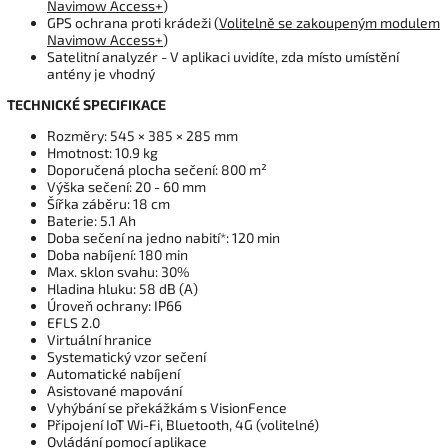
Navimow Access+
)
GPS ochrana proti krádeži (
Volitelně se zakoupeným modulem
Navimow Access+
)
Satelitní analyzér - V aplikaci uvidíte, zda místo umístění
antény je vhodný
TECHNICKÉ SPECIFIKACE
Rozměry: 545 × 385 × 285 mm
Hmotnost: 10.9 kg
Doporučená plocha sečení: 800 m²
Výška sečení: 20 - 60 mm
Šířka záběru: 18 cm
Baterie: 5.1 Ah
Doba sečení na jedno nabití*: 120 min
Doba nabíjení: 180 min
Max. sklon svahu: 30%
Hladina hluku: 58 dB (A)
Úroveň ochrany: IP66
EFLS 2.0
Virtuální hranice
Systematický vzor sečení
Automatické nabíjení
Asistované mapování
Vyhýbání se překážkám s VisionFence
Připojení IoT Wi-Fi, Bluetooth, 4G (volitelné)
Ovládání pomocí aplikace