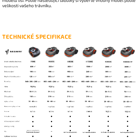
modelů liší. Podle následující tabulky si vyberte vhodný model podle
velikosti vašeho trávníku.
TECHNICKÉ SPECIFIKACE