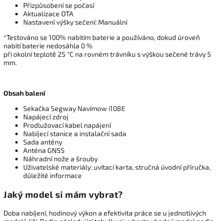
Přizpůsobení se počasí
Aktualizace OTA
Nastavení výšky sečení: Manuální
*Testováno se 100% nabitím baterie a používáno, dokud úroveň
nabití baterie nedosáhla 0 %
při okolní teplotě 25 °C na rovném trávníku s výškou sečené trávy 5
mm.
Obsah balení
Sekačka Segway Navimow i108E
Napájecí zdroj
Prodlužovací kabel napájení
Nabíjecí stanice a instalační sada
Sada antény
Anténa GNSS
Náhradní nože a šrouby
Uživatelské materiály: uvítací karta, stručná úvodní příručka,
důležité informace
Jaký
model
si mám vybrat
?
Doba nabíjení, hodinový výkon a efektivita práce se u jednotlivých