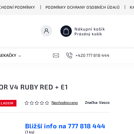
CHODNÍ PODMÍNKY
PODMÍNKY OCHRANY OSOBNÍCH ÚDAJŮ
K
Nákupní košík
Prázdný košík
SEKAČKY
PŘEKLADAČE VASCO
+420 777 818 444
BIONICKÉ MOPY HIZER
R V4 RUBY RED + E1
Značka:
Vasco
Neohodnoceno
SKLADEM
Bližší info na 777 818 444
(1 ks)