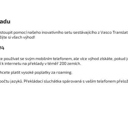
ladu
vstoupit pomocí našeho inovativního setu sestávajícího z Vasco Transla
ijte si všech výhod!
V4
e používat se svým mobilním telefonem, ale více výhod získáte, pokud 
 k internetu na překlady v téměř 200 zemích.
chcete platit vysoké poplatky za roaming.
očtu jazyků. Překládací sluchátka spárovaná s vaším telefonem přeloží 