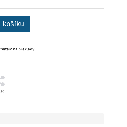
o košíku
ernetem na překlady
let