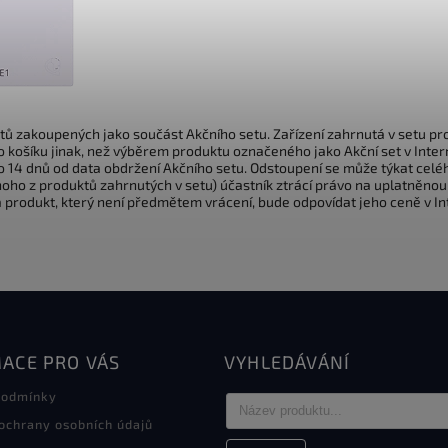
ktů zakoupených jako součást Akčního setu. Zařízení zahrnutá v setu p
 košíku jinak, než výběrem produktu označeného jako Akční set v Int
 14 dnů od data obdržení Akčního setu. Odstoupení se může týkat celéh
ho z produktů zahrnutých v setu) účastník ztrácí právo na uplatněnou
a produkt, který není předmětem vrácení, bude odpovídat jeho ceně v 
ACE PRO VÁS
VYHLEDÁVÁNÍ
podmínky
ochrany osobních údajů