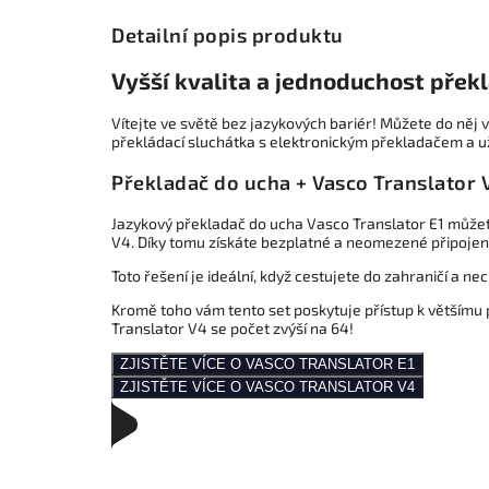
Detailní popis produktu
Vyšší kvalita a jednoduchost přek
Vítejte ve světě bez jazykových bariér! Můžete do něj 
překládací sluchátka s elektronickým překladačem a už
Překladač do ucha + Vasco Translator 
Jazykový překladač do ucha Vasco Translator E1 můžet
V4. Díky tomu získáte bezplatné a neomezené připojení
Toto řešení je ideální, když cestujete do zahraničí a ne
Kromě toho vám tento set poskytuje přístup k většímu p
Translator V4 se počet zvýší na 64!
ZJISTĚTE VÍCE O VASCO TRANSLATOR E1
ZJISTĚTE VÍCE O VASCO TRANSLATOR V4