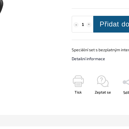
Přidat d
Speciální set s bezplatným int
Detailní informace
Tisk
Zeptat se
Sdí