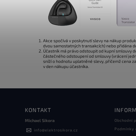
Akce spočívá v poskytnutí slevy na nákup produ
dvou samostatných transakcích) nebo přidána do
Účastník má právo odstoupit od kupní smlouvy do
částečného odstoupení od smlouvy (vrácení jedno
sníží o hodnotu uplatněné slevy, přičemž cena z
v den nákupu účastníka.
KONTAKT
INFORM
Michael Sikora
Obchodní 
Podmínky 
info
@
elektrosikora.cz