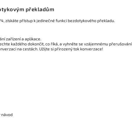
dotykovým překladům
4, získáte přístup k jedinečné funkci bezdotykového překladu.
í zařízení a aplikace.
echte každého dokončit, co říká, a vyhněte se vzájemnému přerušování
nverzaci na cestách. Užijte si přirozený tok konverzace!
ý návod