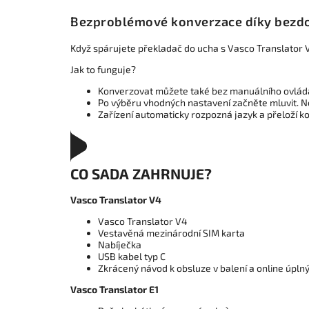
Bezproblémové konverzace díky bez
Když spárujete překladač do ucha s Vasco Translator V
Jak to funguje?
Konverzovat můžete také bez manuálního ovládán
Po výběru vhodných nastavení začněte mluvit. N
Zařízení automaticky rozpozná jazyk a přeloží ko
CO SADA ZAHRNUJE?
Vasco Translator V4
Vasco Translator V4
Vestavěná mezinárodní SIM karta
Nabíječka
USB kabel typ C
Zkrácený návod k obsluze v balení a online úpln
Vasco Translator E1