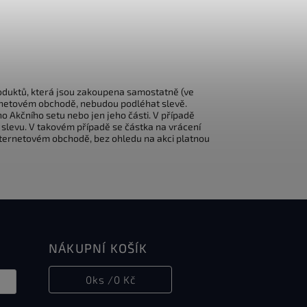
roduktů, která jsou zakoupena samostatně (ve
ernetovém obchodě, nebudou podléhat slevě.
o Akčního setu nebo jen jeho části. V případě
 slevu. V takovém případě se částka na vrácení
Internetovém obchodě, bez ohledu na akci platnou
NÁKUPNÍ KOŠÍK
0
ks /
0 Kč