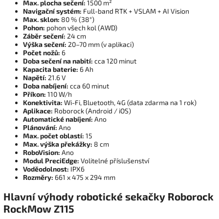
Max. plocha sečení:
1500 m²
Navigační systém:
Full-band RTK + VSLAM + AI Vision
Max. sklon:
80 % (38°)
Pohon:
pohon všech kol (AWD)
Záběr sečení:
24 cm
Výška sečení:
20–70 mm (v aplikaci)
Počet nožů:
6
Doba sečení na nabití:
cca 120 minut
Kapacita baterie:
6 Ah
Napětí:
21.6 V
Doba nabíjení:
cca 60 minut
Příkon:
110 W/h
Konektivita:
Wi-Fi, Bluetooth, 4G (data zdarma na 1 rok)
Aplikace:
Roborock (Android / iOS)
Automatické nabíjení:
Ano
Plánování:
Ano
Max. počet oblastí:
15
Max. výška překážky:
8 cm
RoboVision:
Ano
Modul PreciEdge:
Volitelné příslušenství
Voděodolnost:
IPX6
Rozměry:
661 x 475 x 294 mm
Hlavní výhody robotické sekačky Roborock
RockMow Z115