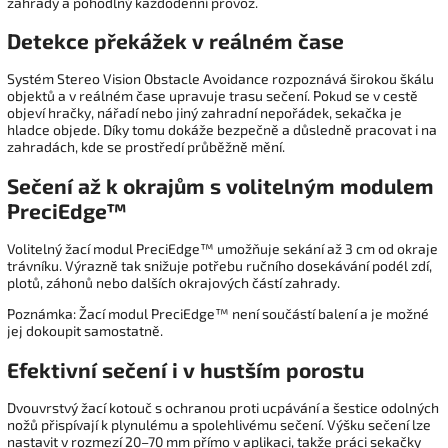
zahrady a pohodlný každodenní provoz.
Detekce překážek v reálném čase
Systém Stereo Vision Obstacle Avoidance rozpoznává širokou škálu
objektů a v reálném čase upravuje trasu sečení. Pokud se v cestě
objeví hračky, nářadí nebo jiný zahradní nepořádek, sekačka je
hladce objede. Díky tomu dokáže bezpečně a důsledně pracovat i na
zahradách, kde se prostředí průběžně mění.
Sečení až k okrajům s volitelným modulem
PreciEdge™
Volitelný žací modul PreciEdge™ umožňuje sekání až 3 cm od okraje
trávníku. Výrazně tak snižuje potřebu ručního dosekávání podél zdí,
plotů, záhonů nebo dalších okrajových částí zahrady.
Poznámka: Žací modul PreciEdge™ není součástí balení a je možné
jej dokoupit samostatně.
Efektivní sečení i v hustším porostu
Dvouvrstvý žací kotouč s ochranou proti ucpávání a šestice odolných
nožů přispívají k plynulému a spolehlivému sečení. Výšku sečení lze
nastavit v rozmezí 20–70 mm přímo v aplikaci, takže práci sekačky