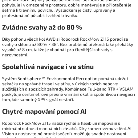
pohybuje i v omezeném prostoru, dobře manévruje a při otáčení je
šetrná k travnímu povrchu. Výsledkem je čistý, upravený a
profesionálně působící vzhled trávníku.
Zvládne svahy až do 80 %
Díky pohonu všech kol AWD si Roborock RockMow Z115 poradí se
svahy o sklonu až 80 % / 38°. Bez problémů překoná také překážky
vysoké až 8 cm, takže je vhodná i pro členitější zahrady s
nerovnostmi.
Spolehlivá navigace i ve stínu
Systém Sentisphere™ Environmental Perception pomáhá udržet
sekačku na správné trase i ve stínu, v úzkých rozích nebo ve
složitějších dispozicích zahrady. Kombinace Full-band RTK + VSLAM
poskytuje centimetrově přesné vnímání okolí a spolehlivou navigaci i
tam, kde samotný GPS signál nestačí.
Chytré mapování pomocí AI
Roborock RockMow Z115 nabízí rychlé a flexibilní mapování s
minimální nutností manuálních zásahů. Díky kamerovému vidění, AI
Vision a nastavitelné hranici sečení umožňuje snadné nastavení