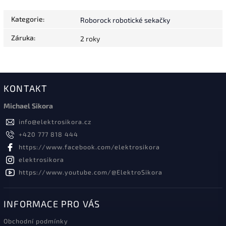
Kategorie
:
Roborock robotické sekačky
Záruka
:
2 roky
KONTAKT
Michael Sikora
info
@
elektrosikora.cz
+420 777 818 444
https://www.facebook.com/elektrosikora
elektrosikora
https://www.youtube.com/@ElektroSikora
INFORMACE PRO VÁS
Obchodní podmínky