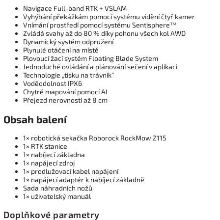
Navigace Full-band RTK + VSLAM
Vyhýbání překážkám pomocí systému vidění čtyř kamer
Vnímání prostředí pomocí systému Sentisphere™
Zvládá svahy až do 80 % díky pohonu všech kol AWD
Dynamický systém odpružení
Plynulé otáčení na místě
Plovoucí žací systém Floating Blade System
Jednoduché ovládání a plánování sečení v aplikaci
Technologie „tisku na trávník“
Voděodolnost IPX6
Chytré mapování pomocí AI
Přejezd nerovností až 8 cm
Obsah balení
1× robotická sekačka Roborock RockMow Z115
1× RTK stanice
1× nabíjecí základna
1× napájecí zdroj
1× prodlužovací kabel napájení
1× napájecí adaptér k nabíjecí základně
Sada náhradních nožů
1× uživatelský manuál
Doplňkové parametry