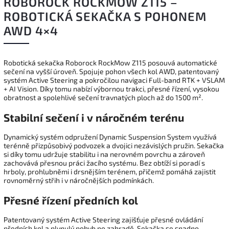
ROBOROCK ROCKMOW Z115 –
ROBOTICKÁ SEKAČKA S POHONEM
AWD 4×4
Robotická sekačka Roborock RockMow Z115 posouvá automatické
sečení na vyšší úroveň. Spojuje pohon všech kol AWD, patentovaný
systém Active Steering a pokročilou navigaci Full-band RTK + VSLAM
+ AI Vision. Díky tomu nabízí výbornou trakci, přesné řízení, vysokou
obratnost a spolehlivé sečení travnatých ploch až do 1500 m².
Stabilní sečení i v náročném terénu
Dynamický systém odpružení Dynamic Suspension System využívá
terénně přizpůsobivý podvozek a dvojici nezávislých pružin. Sekačka
si díky tomu udržuje stabilitu i na nerovném povrchu a zároveň
zachovává přesnou práci žacího systému. Bez obtíží si poradí s
hrboly, prohlubněmi i drsnějším terénem, přičemž pomáhá zajistit
rovnoměrný střih i v náročnějších podmínkách.
Přesné řízení předních kol
Patentovaný systém Active Steering zajišťuje přesné ovládání
předních kol a plynulý pohyb po zahradě. Sekačka se snadno