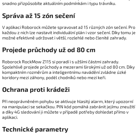
snadno přizpůsobíte aktuálním podmínkám i typu trávníku.
Správa až 15 zón sečení
V aplikaci Roborock můžete spravovat až 15 různých zón sečení. Pro
každou z nich lze nastavit individuální plán i vzor sečení. Díky tomu je
možné efektivně udržovat i větší, rozlehlé nebo členité zahrady.
Projede průchody už od 80 cm
Roborock RockMow Z115 si poradí i s užšími částmi zahrady.
Spolehlivě projede průchody a mezerami širokými už od 80 cm. Díky
kompaktním rozměrům a inteligentnímu navádění zvládne úzké
koridory mezi záhony, podél chodníků nebo mezi keři.
Ochrana proti krádeži
Při neoprávněném pohybu se aktivuje hlasitý alarm, který upozorní
na manipulaci se sekačkou. PIN kód pomáhá zabránit jejímu zneužití
a díky 4G sledování ji můžete v případě potřeby dohledat přímo v
aplikaci.
Technické parametry