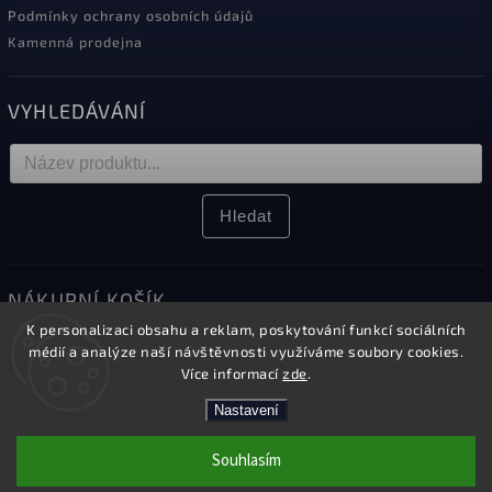
Podmínky ochrany osobních údajů
Kamenná prodejna
VYHLEDÁVÁNÍ
Hledat
NÁKUPNÍ KOŠÍK
K personalizaci obsahu a reklam, poskytování funkcí sociálních
0
ks /
0 Kč
médií a analýze naší návštěvnosti využíváme soubory cookies.
Více informací
zde
.
Nastavení
Copyright 2026
Elektro Sikora
. Všechna práva vyhrazena.
Souhlasím
Upravit nastavení cookies
Kamenná prodejna v Českém Těšíně