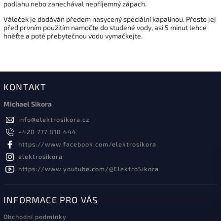
podlahu nebo zanechával nepříjemný zápach.
Váleček je dodáván předem nasycený speciální kapalinou. Přesto jej
před prvním použitím namočte do studené vody, asi 5 minut lehce
hněťte a poté přebytečnou vodu vymačkejte.
KONTAKT
Michael Sikora
info
@
elektrosikora.cz
+420 777 818 444
https://www.facebook.com/elektrosikora
elektrosikora
https://www.youtube.com/@ElektroSikora
INFORMACE PRO VÁS
Obchodní podmínky