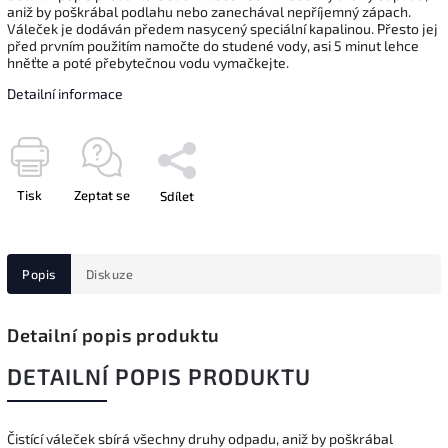
aniž by poškrábal podlahu nebo zanechával nepříjemný zápach.
Váleček je dodáván předem nasycený speciální kapalinou. Přesto jej
před prvním použitím namočte do studené vody, asi 5 minut lehce
hněťte a poté přebytečnou vodu vymačkejte.
Detailní informace
Tisk
Zeptat se
Sdílet
Popis
Diskuze
Detailní popis produktu
DETAILNÍ POPIS PRODUKTU
Čistící váleček
sbírá všechny druhy odpadu, aniž by poškrábal