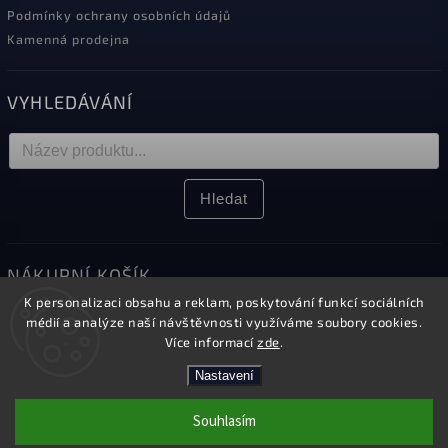
Podmínky ochrany osobních údajů
Kamenná prodejna
VYHLEDÁVÁNÍ
Hledat
NÁKUPNÍ KOŠÍK
K personalizaci obsahu a reklam, poskytování funkcí sociálních
0
ks /
0 Kč
médií a analýze naší návštěvnosti využíváme soubory cookies.
Více informací
zde
.
Nastavení
Copyright 2026
Elektro Sikora
. Všechna práva vyhrazena.
Souhlasím
Upravit nastavení cookies
Kamenná prodejna v Českém Těšíně