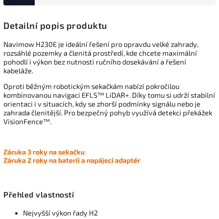
Detailní popis produktu
Navimow H230E je ideální řešení pro opravdu velké zahrady,
rozsáhlé pozemky a členitá prostředí, kde chcete maximální
pohodlí i výkon bez nutnosti ručního dosekávání a řešení
kabeláže.
Oproti běžným robotickým sekačkám nabízí pokročilou
kombinovanou navigaci EFLS™ LiDAR+. Díky tomu si udrží stabilní
orientaci i v situacích, kdy se zhorší podmínky signálu nebo je
zahrada členitější. Pro bezpečný pohyb využívá detekci překážek
VisionFence™.
Záruka 3 roky na sekačku
Záruka 2 roky na baterii a napájecí adaptér
Přehled vlastností
Nejvyšší výkon řady H2