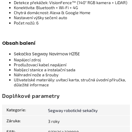
Detekce překážek: VisionFence™ (140° RGB kamera + LiDAR)
Konektivita: Bluetooth + Wi-Fi + 4G
Chytrá domácnost: Alexa & Google Home
Nastavení výšky sečení: auto
Počet nožů: 6
Obsah balení
Sekačka Segway Navimow H215E
Napájecí zdroj
Prodlužovací kabel napájení
Nabíjecí stanice a instalační sada
Náhradní nože a šrouby
Uživatelské materiály: uvítací karta, stručná úvodní příručka,
důležité informace
Doplňkové parametry
Kategorie
:
Segway robotické sekačky
Záruka
:
3 roky
EAN
: