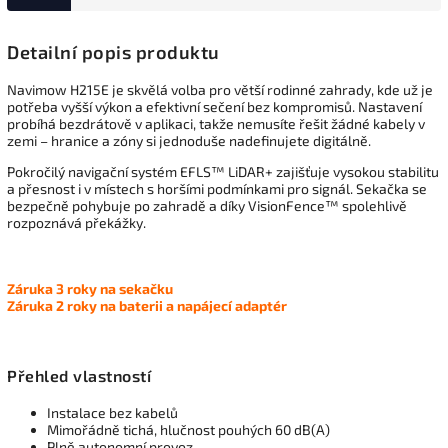
Detailní popis produktu
Navimow H215E je skvělá volba pro větší rodinné zahrady, kde už je
potřeba vyšší výkon a efektivní sečení bez kompromisů. Nastavení
probíhá bezdrátově v aplikaci, takže nemusíte řešit žádné kabely v
zemi – hranice a zóny si jednoduše nadefinujete digitálně.
Pokročilý navigační systém EFLS™ LiDAR+ zajišťuje vysokou stabilitu
a přesnost i v místech s horšími podmínkami pro signál. Sekačka se
bezpečně pohybuje po zahradě a díky VisionFence™ spolehlivě
rozpoznává překážky.
Záruka 3 roky na sekačku
Záruka 2 roky na baterii a napájecí adaptér
Přehled vlastností
Instalace bez kabelů
Mimořádně tichá, hlučnost pouhých 60 dB(A)
Plně autonomní provoz