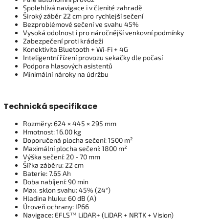
Spolehlivá navigace i v členité zahradě
Široký záběr 22 cm pro rychlejší sečení
Bezproblémové sečení ve svahu 45%
Vysoká odolnost i pro náročnější venkovní podmínky
Zabezpečení proti krádeži
Konektivita Bluetooth + Wi-Fi + 4G
Inteligentní řízení provozu sekačky dle počasí
Podpora hlasových asistentů
Minimální nároky na údržbu
Technická specifikace
Rozměry: 624 × 445 × 295 mm
Hmotnost: 16.00 kg
Doporučená plocha sečení: 1500 m²
Maximální plocha sečení: 1800 m²
Výška sečení: 20 - 70 mm
Šířka záběru: 22 cm
Baterie: 7.65 Ah
Doba nabíjení: 90 min
Max. sklon svahu: 45% (24°)
Hladina hluku: 60 dB (A)
Úroveň ochrany: IP66
Navigace: EFLS™ LiDAR+ (LiDAR + NRTK + Vision)