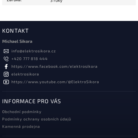
3 roky
KONTAKT
Michael Sikora
info
@
elektrosikora.cz
+420 777 818 444
https://www.facebook.com/elektrosikora
elektrosikora
https://www.youtube.com/@ElektroSikora
INFORMACE PRO VÁS
Obchodní podmínky
Podmínky ochrany osobních údajů
Kamenná prodejna