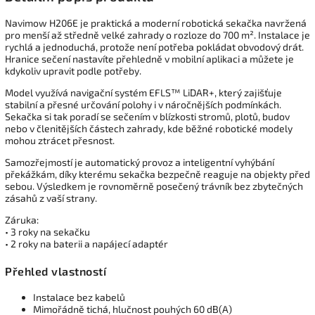
Navimow H206E je praktická a moderní robotická sekačka navržená
pro menší až středně velké zahrady o rozloze do 700 m². Instalace je
rychlá a jednoduchá, protože není potřeba pokládat obvodový drát.
Hranice sečení nastavíte přehledně v mobilní aplikaci a můžete je
kdykoliv upravit podle potřeby.
Model využívá navigační systém EFLS™ LiDAR+, který zajišťuje
stabilní a přesné určování polohy i v náročnějších podmínkách.
Sekačka si tak poradí se sečením v blízkosti stromů, plotů, budov
nebo v členitějších částech zahrady, kde běžné robotické modely
mohou ztrácet přesnost.
Samozřejmostí je automatický provoz a inteligentní vyhýbání
překážkám, díky kterému sekačka bezpečně reaguje na objekty před
sebou. Výsledkem je rovnoměrně posečený trávník bez zbytečných
zásahů z vaší strany.
Záruka:
• 3 roky na sekačku
• 2 roky na baterii a napájecí adaptér
Přehled vlastností
Instalace bez kabelů
Mimořádně tichá, hlučnost pouhých 60 dB(A)