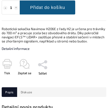
Přidat do košíku
Robotická sekačka Navimow H206E z řady H2 je určena pro trávníky
do 700 m² a pracuje zcela bez obvodového drátu. Díky pokročilé
navigaci EFLS™ LiDAR+ zajišťuje přesné a stabilní sečení i v místech
se zhoršeným signálem, například u stromů nebo budov.
Detailní informace
Tisk
Zeptat se
Sdílet
Popis
Diskuze
Detailní popis produktu