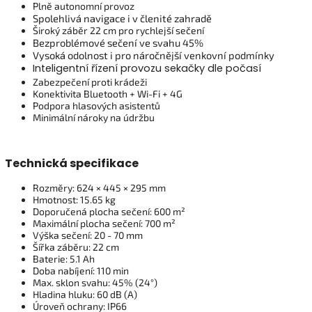
Plně autonomní provoz
Spolehlivá navigace i v členité zahradě
Široký záběr 22 cm pro rychlejší sečení
Bezproblémové sečení ve svahu 45%
Vysoká odolnost i pro náročnější venkovní podmínky
Inteligentní řízení provozu sekačky dle počasí
Zabezpečení proti krádeži
Konektivita Bluetooth + Wi-Fi + 4G
Podpora hlasových asistentů
Minimální nároky na údržbu
Technická specifikace
Rozměry: 624 × 445 × 295 mm
Hmotnost: 15.65 kg
Doporučená plocha sečení: 600 m²
Maximální plocha sečení: 700 m²
Výška sečení: 20 - 70 mm
Šířka záběru: 22 cm
Baterie: 5.1 Ah
Doba nabíjení: 110 min
Max. sklon svahu: 45% (24°)
Hladina hluku: 60 dB (A)
Úroveň ochrany: IP66