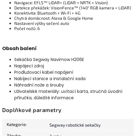
Navigace: EFLS™ LiDAR+ (LiDAR + NRTK + Vision)
Detekce překážek: VisionFence™ (140° RGB kamera + LiDAR)
Konektivita: Bluetooth + Wi-Fi + 4G
Chytrá domácnost: Alexa & Google Home
Nastavení výšky sečení: auto
Počet nožů: 6
Obsah balení
Sekačka Segway Navimow H206E
Napájecí zdroj
Prodlužovací kabel napájení
Nabíjecí stanice a instalační sada
Náhradní nože a šrouby
Uživatelské materiály: uvítací karta, stručná úvodní
příručka, důležité informace
Doplňkové parametry
Kategorie
:
Segway robotické sekačky
Záruka
: