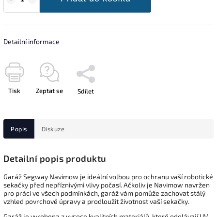
Detailní informace
Tisk
Zeptat se
Sdílet
Popis
Diskuze
Detailní popis produktu
Garáž Segway Navimow je ideální volbou pro ochranu vaší robotické
sekačky před nepříznivými vlivy počasí. Ačkoliv je Navimow navržen
pro práci ve všech podmínkách, garáž vám pomůže zachovat stálý
vzhled povrchové úpravy a prodloužit životnost vaší sekačky.
Garáž je vyrobena z vysoce kvalitních materiálů, které odolávají UV