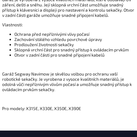
záření, dešti a sněhu. Její sklopná vrchní část umožňuje snadný
přístup k klávesnici a displeji pro nastavení a kontrolu sekačky. Otvor
v zadní části garáže umožňuje snadné připojení kabelů.
Vlastnosti:
Ochrana před nepříznivými vlivy počasí
Zachování stálého vzhledu povrchové úpravy
Prodloužení životnosti sekačky
Sklopná vrchní část pro snadný přístup k ovládacím prvkům
Otvor v zadní části pro snadné připojení kabelů
Garáž Segway Navimow je skvělou volbou pro ochranu vaší
robotické sekačky. Je vyrobena z vysoce kvalitních materiálů, je
odolná vůči nepříznivým vlivům počasí a umožňuje snadný přístup k
ovládacím prvkům sekačky.
Pro modely: X315E, X330E, X350E, X390E